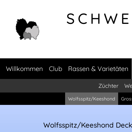
SCHWE
Willkommen
Club
Rassen & Varietäten
Züchter
We
Wolfsspitz/Keeshond
Gros
Wolfsspitz/Keeshond Dec