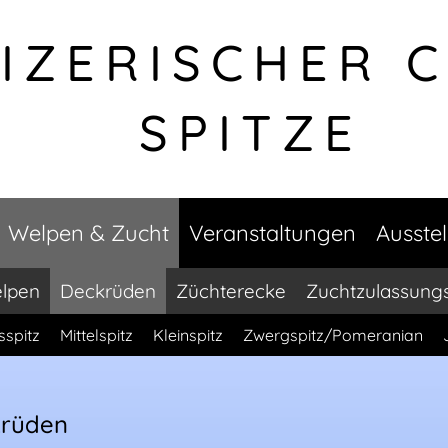
IZERISCHER 
SPITZE
Welpen & Zucht
Veranstaltungen
Ausste
lpen
Deckrüden
Züchterecke
Zuchtzulassung
sspitz
Mittelspitz
Kleinspitz
Zwergspitz/Pomeranian
krüden