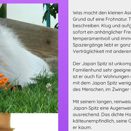
Was macht den kleinen Asia
Grund auf eine Frohnatur. 
beschreiben. Klug und au
sofort ein anhänglicher Fre
temperamentvoll und imme
Spaziergänge liebt er gan
Verträglichkeit mit ander
Der Japan Spitz ist unkomp
Familienhund sehr geeignet.
ist er auch für Wohnungen 
mit dem Japan Spitz wenig
des Menschen, im Zwinger 
Mit seinem langen, reinweis
Japan-Spitz eine Augenweide
ausreichend. Das dichte H
kälteunempfindlich, seine G
er kaum.